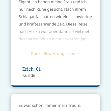
Eigentlich haben meine Frau und ich
nur nach Ruhe gesucht. Nach ihrem
Schlaganfall hatten wir eine schwierige
und kräftezehrende Zeit. Diese Reise
nach Afrika war aber dann so viel mehr,
das hatten wir so nicht erwartet. Jana,
Jingyue
und Manfred haben sich viel
Ganze Bewertung lesen
Zeit genommen und es war
dann
eine
3
Reise zum gesund werden
, auf so
vielen Ebenen
Erich, 61
. Natürlich haben wir
Kunde
auch entspannt, aber alle haben sich
aktiv bemüht, die
körperlichen
Einschränkungen
des Schlaganfalls
meiner Frau zu verbessern. So ein
Es war schon immer mein Traum,
Einschnitt ist auch mental