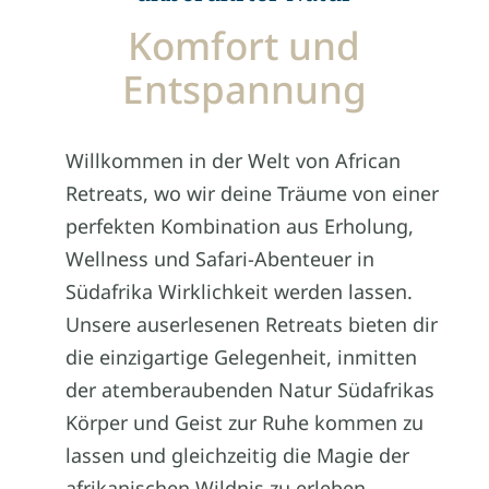
Vielen Dank, Jana,
Jingyue
und dem
Komfort und
ganzen Team! Wir freuen uns schon
auf das nächste Mal!
Entspannung
Willkommen in der Welt von African
Retreats, wo wir deine Träume von einer
perfekten Kombination aus Erholung,
Wellness und Safari-Abenteuer in
Südafrika Wirklichkeit werden lassen.
Unsere auserlesenen Retreats bieten dir
die einzigartige Gelegenheit, inmitten
der atemberaubenden Natur Südafrikas
Körper und Geist zur Ruhe kommen zu
lassen und gleichzeitig die Magie der
afrikanischen Wildnis zu erleben.