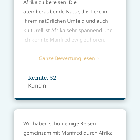
Afrika zu bereisen. Die
herausfordernd. Kurz gesagt: Es hat
atemberaubende Natur, die Tiere in
uns beiden sehr
gutgetan
und wir
ihrem natürlichen Umfeld und auch
können uns nur nochmals bedanken
kulturell ist Afrika sehr spannend und
für dieses Rundumpaket.
Eure Reisen
ich könnte Manfred ewig zuhören,
sind etwas ganz Besonderes!
wenn er
Geschichten
von Land und
Ganze Bewertung lesen
Menschen
erzählt. Ich konnte
3
Erinnerungen für die Ewigkeit
sammeln und habe dabei eine so tiefe
Renate, 52
Kundin
Entspannung erfahren, wie noch nie zu
vor auf meinen Reisen. Jana ist eine
wahre Inspiration! Dieses
umfangreiche Wissen, über
Wir haben schon einige Reisen
Ernährung,
den Körper und wie wir
gemeinsam mit Manfred durch Afrika
täglich versuchen können ihn zu